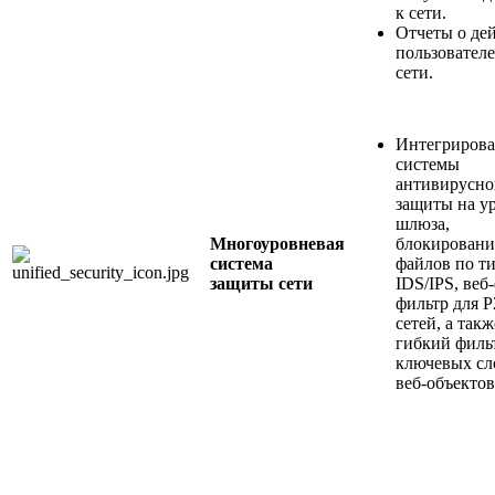
к сети.
Отчеты о де
пользователе
сети.
Интегриров
системы
антивирусно
защиты на у
шлюза,
Многоуровневая
блокировани
система
файлов по ти
защиты сети
IDS/IPS, веб
фильтр для P
сетей, а такж
гибкий филь
ключевых сл
веб-объектов