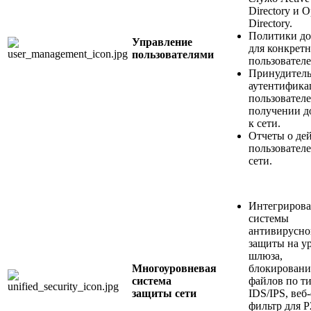
Directory и 
Directory.
Политики до
Управление
для конкрет
пользователями
пользователе
Принудитель
аутентифика
пользовател
получении д
к сети.
Отчеты о де
пользователе
сети.
Интегриров
системы
антивирусно
защиты на у
шлюза,
Многоуровневая
блокировани
система
файлов по ти
защиты сети
IDS/IPS, веб
фильтр для P