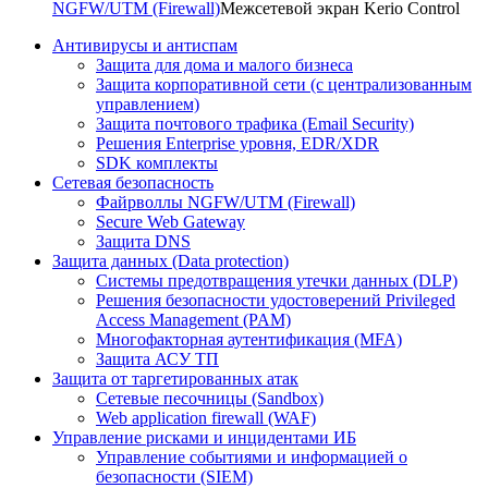
NGFW/UTM (Firewall)
Межсетевой экран Kerio Control
Антивирусы и антиспам
Защита для дома и малого бизнеса
Защита корпоративной сети (с централизованным
управлением)
Защита почтового трафика (Email Security)
Решения Enterprise уровня, EDR/XDR
SDK комплекты
Сетевая безопасность
Файрволлы NGFW/UTM (Firewall)
Secure Web Gateway
Защита DNS
Защита данных (Data protection)
Системы предотвращения утечки данных (DLP)
Решения безопасности удостоверений Privileged
Access Management (PAM)
Многофакторная аутентификация (MFA)
Защита АСУ ТП
Защита от таргетированных атак
Сетевые песочницы (Sandbox)
Web application firewall (WAF)
Управление рисками и инцидентами ИБ
Управление событиями и информацией о
безопасности (SIEM)