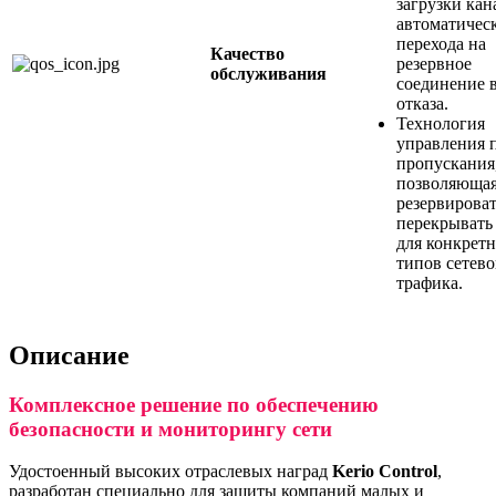
загрузки кан
автоматичес
перехода на
Качество
резервное
обслуживания
соединение в
отказа.
Технология
управления 
пропускания
позволяюща
резервироват
перекрывать
для конкрет
типов сетево
трафика.
Описание
Комплексное решение по обеспечению
безопасности и мониторингу сети
Удостоенный высоких отраслевых наград
Kerio Control
,
разработан специально для защиты компаний малых и