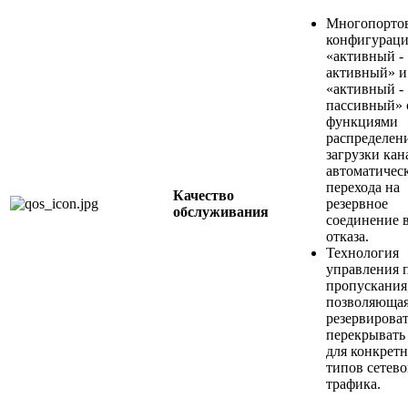
Многопорто
конфигураци
«активный -
активный» и
«активный -
пассивный» 
функциями
распределен
загрузки кан
автоматичес
перехода на
Качество
резервное
обслуживания
соединение в
отказа.
Технология
управления 
пропускания
позволяюща
резервироват
перекрывать
для конкрет
типов сетево
трафика.