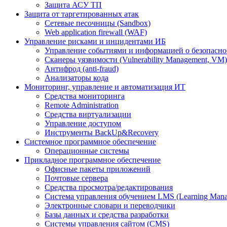
Защита АСУ ТП
Защита от таргетированных атак
Сетевые песочницы (Sandbox)
Web application firewall (WAF)
Управление рисками и инцидентами ИБ
Управление событиями и информацией о безопасно
Сканеры уязвимости (Vulnerability Management, VM)
Антифрод (anti-fraud)
Анализаторы кода
Мониторинг, управление и автоматизация ИТ
Средства мониторинга
Remote Administration
Средства виртуализации
Управление доступом
Инструменты BackUp&Recovery
Системное программное обеспечение
Операционные системы
Прикладное программное обеспечение
Офисные пакеты приложений
Почтовые сервера
Средства просмотра/редактирования
Система управления обучением LMS (Learning Mana
Электронные словари и переводчики
Базы данных и средства разработки
Системы управления сайтом (CMS)