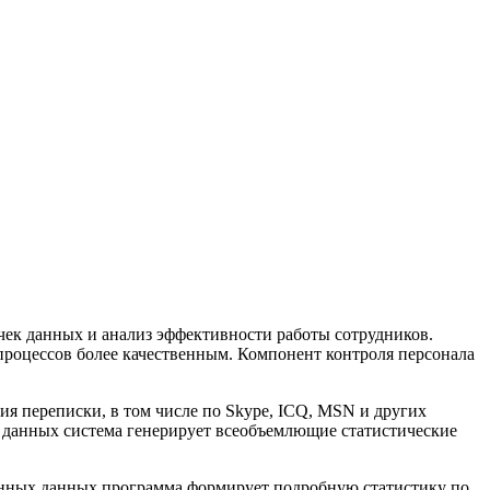
чек данных и анализ эффективности работы сотрудников.
процессов более качественным. Компонент контроля персонала
ия переписки, в том числе по Skype, ICQ, MSN и других
а данных система генерирует всеобъемлющие статистические
ченных данных программа формирует подробную статистику по