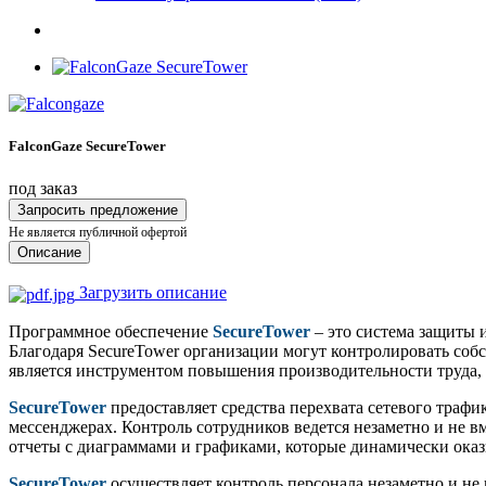
FalconGaze SecureTower
под заказ
Запросить предложение
Не является публичной офертой
Описание
Загрузить описание
Программное обеспечение
SecureTower
– это система защиты 
Благодаря SecureTower организации могут контролировать со
является инструментом повышения производительности труда, 
SecureTower
предоставляет средства перехвата сетевого трафи
мессенджерах. Контроль сотрудников ведется незаметно и не 
отчеты с диаграммами и графиками, которые динамически оказ
SecureTower
осуществляет контроль персонала незаметно и не