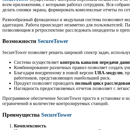
всем приложениям, с которыми работал сотрудник. Вся собран
делать снимки экрана, формировать комплексные отчеты по се
Разнообразный функционал и модульная система позволяют моди
адаптации. Работа происходит незаметно для пользователей. П
позволяющим в ретроспективе расследовать инциденты и преп
Возможности
SecureTower
SecureTower позволяет решить широкий спектр задач, используя
Система осуществляет
контроль каналов передачи дан
Комбинирование различных правил позволяет создать ун
Благодаря внедренному в новой версии
UBA-модулю
, п
работников, представляющих наибольший риск.
Продукт позволяет проводить
полный цикл расследова
Наглядность предоставляемых отчетов позволяет с легко
Программное обеспечение SecureTower просто в установке и и
ограничений в количестве контролируемых станций.
Преимущества
SecureTower
Комплексность