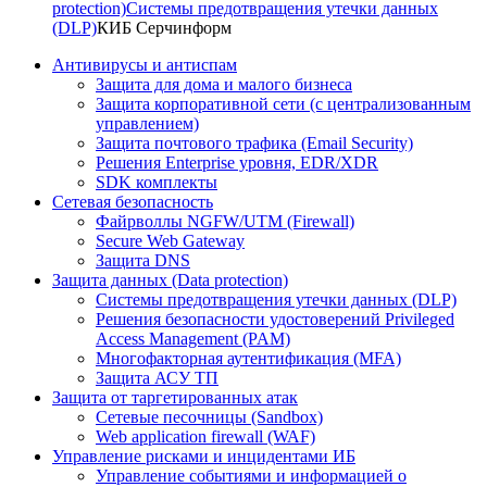
protection)
Системы предотвращения утечки данных
(DLP)
КИБ Серчинформ
Антивирусы и антиспам
Защита для дома и малого бизнеса
Защита корпоративной сети (с централизованным
управлением)
Защита почтового трафика (Email Security)
Решения Enterprise уровня, EDR/XDR
SDK комплекты
Сетевая безопасность
Файрволлы NGFW/UTM (Firewall)
Secure Web Gateway
Защита DNS
Защита данных (Data protection)
Системы предотвращения утечки данных (DLP)
Решения безопасности удостоверений Privileged
Access Management (PAM)
Многофакторная аутентификация (MFA)
Защита АСУ ТП
Защита от таргетированных атак
Сетевые песочницы (Sandbox)
Web application firewall (WAF)
Управление рисками и инцидентами ИБ
Управление событиями и информацией о