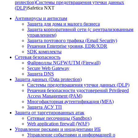
protection)
Системы предотвращения утечки данных
(DLP)
Safetica NXT
Антивирусы и антиспам
Защита для дома и малого бизнеса
Защита корпоративной сети (с централизованным
управлением)
Защита почтового трафика (Email Security)
Решения Enterprise уровня, EDR/XDR
SDK комплекты
Сетевая безопасность
Файрволлы NGFW/UTM (Firewall)
Secure Web Gateway
Защита DNS
Защита данных (Data protection)
Системы предотвращения утечки данных (DLP)
Решения безопасности удостоверений Privileged
Access Management (PAM)
Многофакторная аутентификация (MFA)
Защита АСУ ТП
Защита от таргетированных атак
Сетевые песочницы (Sandbox)
Web application firewall (WAF)
Управление рисками и инцидентами ИБ
Управление событиями и информацией о