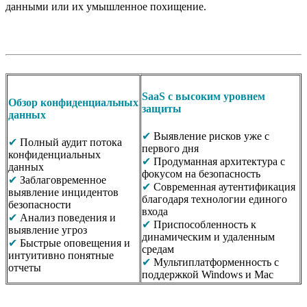
данными или их умышленное похищение.
SaaS с высоким уровнем
Обзор конфиденциальных
защиты
данных
✔
Выявление рисков уже с
✔
Полный аудит потока
первого дня
конфиденциальных
✔
Продуманная архитектура с
данных
фокусом на безопасность
✔
Заблаговременное
✔
Современная аутентификация
выявление инцидентов
благодаря технологии единого
безопасности
входа
✔
Анализ поведения и
✔
Приспособленность к
выявление угроз
динамическим и удаленным
✔
Быстрые оповещения и
средам
интуитивно понятные
✔
Мультиплатформенность с
отчеты
поддержкой Windows и Mac