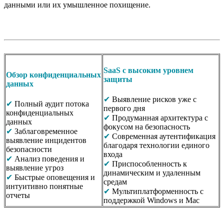
данными или их умышленное похищение.
SaaS с высоким уровнем
Обзор конфиденциальных
защиты
данных
✔
Выявление рисков уже с
✔
Полный аудит потока
первого дня
конфиденциальных
✔
Продуманная архитектура с
данных
фокусом на безопасность
✔
Заблаговременное
✔
Современная аутентификация
выявление инцидентов
благодаря технологии единого
безопасности
входа
✔
Анализ поведения и
✔
Приспособленность к
выявление угроз
динамическим и удаленным
✔
Быстрые оповещения и
средам
интуитивно понятные
✔
Мультиплатформенность с
отчеты
поддержкой Windows и Mac