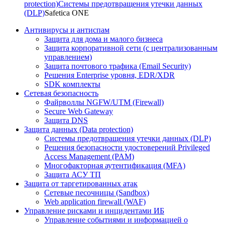
protection)
Системы предотвращения утечки данных
(DLP)
Safetica ONE
Антивирусы и антиспам
Защита для дома и малого бизнеса
Защита корпоративной сети (с централизованным
управлением)
Защита почтового трафика (Email Security)
Решения Enterprise уровня, EDR/XDR
SDK комплекты
Сетевая безопасность
Файрволлы NGFW/UTM (Firewall)
Secure Web Gateway
Защита DNS
Защита данных (Data protection)
Системы предотвращения утечки данных (DLP)
Решения безопасности удостоверений Privileged
Access Management (PAM)
Многофакторная аутентификация (MFA)
Защита АСУ ТП
Защита от таргетированных атак
Сетевые песочницы (Sandbox)
Web application firewall (WAF)
Управление рисками и инцидентами ИБ
Управление событиями и информацией о