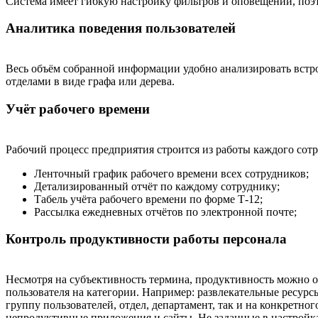
Система имеет гибкую настройку фильтров и оповещений, поэт
Аналитика поведения пользователей
Весь объём собранной информации удобно анализировать встр
отделами в виде графа или дерева.
Учёт рабочего времени
Рабочий процесс предприятия строится из работы каждого сотр
Ленточный график рабочего времени всех сотрудников;
Детализированный отчёт по каждому сотруднику;
Табель учёта рабочего времени по форме Т-12;
Рассылка ежедневных отчётов по электронной почте;
Контроль продуктивности работы персонала
Несмотря на субъективность термина, продуктивность можно оц
пользователя на категории. Например: развлекательные ресурс
группу пользователей, отдел, департамент, так и на конкретн
непродуктивные приложения и сайты. Не заданные в настройка