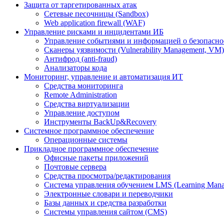
Защита от таргетированных атак
Сетевые песочницы (Sandbox)
Web application firewall (WAF)
Управление рисками и инцидентами ИБ
Управление событиями и информацией о безопасно
Сканеры уязвимости (Vulnerability Management, VM)
Антифрод (anti-fraud)
Анализаторы кода
Мониторинг, управление и автоматизация ИТ
Средства мониторинга
Remote Administration
Средства виртуализации
Управление доступом
Инструменты BackUp&Recovery
Системное программное обеспечение
Операционные системы
Прикладное программное обеспечение
Офисные пакеты приложений
Почтовые сервера
Средства просмотра/редактирования
Система управления обучением LMS (Learning Mana
Электронные словари и переводчики
Базы данных и средства разработки
Системы управления сайтом (CMS)