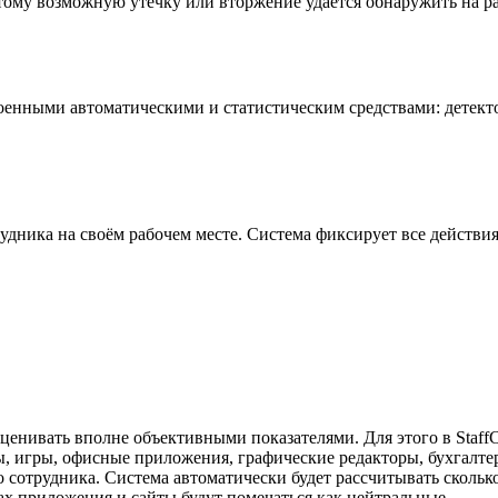
ому возможную утечку или вторжение удаётся обнаружить на ра
оенными автоматическими и статистическим средствами: детект
удника на своём рабочем месте. Система фиксирует все действия 
енивать вполне объективными показателями. Для этого в StaffC
ы, игры, офисные приложения, графические редакторы, бухгалте
ого сотрудника. Система автоматически будет рассчитывать скол
х приложения и сайты будут помечаться как нейтральные.