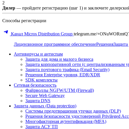
2
Дилер
— пройдите регистрацию (шаг 1) и заключите дилерский
Способы регистрации
Канал Micros Distribution Group
telegram.me/+ONuWORmtQ
Лицензионное программное обеспечение
Решения
Защита 
Антивирусы и антиспам
Защита для дома и малого бизнеса
Защита корпоративной сети (с централизованным у
Защита почтового трафика (Email Security)
Решения Enterprise уровня, EDR/XDR
SDK комплекты
Сетевая безопасность
Файрволлы NGFW/UTM (Firewall)
Secure Web Gateway
Защита DNS
Защита данных (Data protection)
Системы предотвращения утечки данных (DLP)
Решения безопасности удостоверений Privileged Ac
Многофакторная аутентификация (MFA)
Защита АСУ ТП