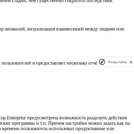
нней стадии, чем существенно сократить последствия.
ор аномалий, визуализация взаимосвязей между людьми или
Privacy notice
пользователей и предоставляет несколько отчётов:
op Enterprise предусмотрена возможность разделить действия
рские программы и т.п. Причем настройки можно задать как на
ько времени пользователь использовал продуктивные или