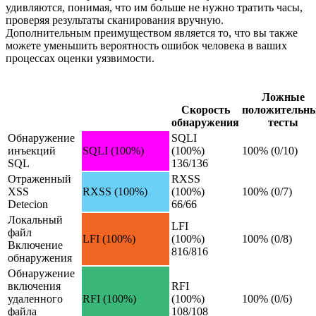
удивляются, понимая, что им больше не нужно тратить часы,
проверяя результаты сканирования вручную.
Дополнительным преимуществом является то, что вы также
можете уменьшить вероятность ошибок человека в ваших
процессах оценки уязвимости.
Ложные
Скорость
положительн
обнаружения
тесты
Обнаружение
SQLI
инъекций
SQLI (100%)
(100%)
100% (0/10)
SQL
136/136
Отраженный
RXSS
XSS
RXSS (100%)
(100%)
100% (0/7)
Detecion
66/66
Локальный
LFI
файл
LFI (100%)
(100%)
100% (0/8)
Включение
816/816
обнаружения
Обнаружение
включения
RFI
удаленного
RFI (100%)
(100%)
100% (0/6)
файла
108/108