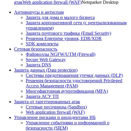
атак
Web application firewall (WAF)
Netsparker Desktop
Антивирусы и антиспам
Защита для дома и малого бизнеса
Защита корпоративной сети (с централизованным
управлением)
Защита почтового трафика (Email Security)
Решения Enterprise уровня, EDR/XDR
SDK комплекты
Сетевая безопасность
Файрволлы NGFW/UTM (Firewall)
Secure Web Gateway
Защита DNS
Защита данных (Data protection)
Системы предотвращения утечки данных (DLP)
Решения безопасности удостоверений Privileged
Access Management (PAM)
Многофакторная аутентификация (MFA)
Защита АСУ ТП
Защита от таргетированных атак
Сетевые песочницы (Sandbox)
Web application firewall (WAF)
Управление рисками и инцидентами ИБ
Управление событиями и информацией о
безопасности (SIEM)