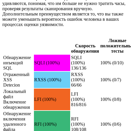
удивляются, понимая, что им больше не нужно тратить часы,
проверяя результаты сканирования вручную.
Дополнительным преимуществом является то, что вы также
можете уменьшить вероятность ошибок человека в ваших
процессах оценки уязвимости.
Ложные
Скорость
положительн
обнаружения
тесты
Обнаружение
SQLI
инъекций
SQLI (100%)
(100%)
100% (0/10)
SQL
136/136
Отраженный
RXSS
XSS
RXSS (100%)
(100%)
100% (0/7)
Detecion
66/66
Локальный
LFI
файл
LFI (100%)
(100%)
100% (0/8)
Включение
816/816
обнаружения
Обнаружение
включения
RFI
удаленного
RFI (100%)
(100%)
100% (0/6)
файла
108/108