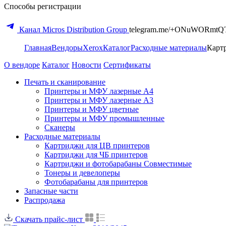
Способы регистрации
Канал Micros Distribution Group
telegram.me/+ONuWORmtQ
Главная
Вендоры
Xerox
Каталог
Расходные материалы
Карт
О вендоре
Каталог
Новости
Сертификаты
Печать и сканирование
Принтеры и МФУ лазерные А4
Принтеры и МФУ лазерные А3
Принтеры и МФУ цветные
Принтеры и МФУ промышленные
Сканеры
Расходные материалы
Картриджи для ЦВ принтеров
Картриджи для ЧБ принтеров
Картриджи и фотобарабаны Совместимые
Тонеры и девелоперы
Фотобарабаны для принтеров
Запасные части
Распродажа
Скачать прайс-лист