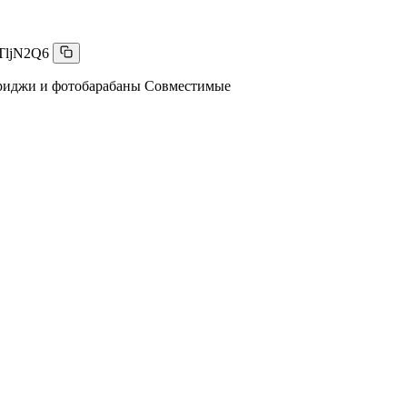
TljN2Q6
риджи и фотобарабаны Совместимые