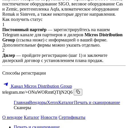
постпечатное оборудование SIGO, весовое оборудование Cas
и Zemic, рентгенпленка Aqfa, климатическое оборудование
Remak и Sisteven, а также некоторые другие направления.
Как получить статус
1
Постоянный партнёр
— зарегистрируйтесь на нашем
Telegram канале для партнеров и дилеров
Micros Distribution
Group
(ссылка ниже) с информацией о вашей фирме.
Дополнительные фирмы можно указать отдельно.
2
Дилер
— пройдите регистрацию (шаг 1) и заключите
дилерский договор с установлением плана продаж.
Способы регистрации
Канал Micros Distribution Group
telegram.me/+ONuWORmtQTljN2Q6
Главная
Вендоры
Xerox
Каталог
Печать и сканирование
Сканеры
О вендоре
Каталог
Новости
Сертификаты
Печать и сканирование