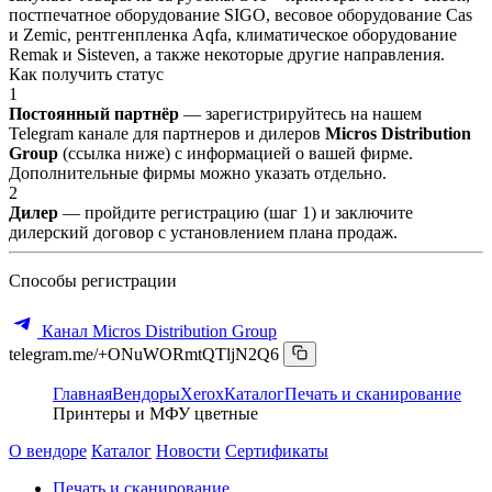
постпечатное оборудование SIGO, весовое оборудование Cas
и Zemic, рентгенпленка Aqfa, климатическое оборудование
Remak и Sisteven, а также некоторые другие направления.
Как получить статус
1
Постоянный партнёр
— зарегистрируйтесь на нашем
Telegram канале для партнеров и дилеров
Micros Distribution
Group
(ссылка ниже) с информацией о вашей фирме.
Дополнительные фирмы можно указать отдельно.
2
Дилер
— пройдите регистрацию (шаг 1) и заключите
дилерский договор с установлением плана продаж.
Способы регистрации
Канал Micros Distribution Group
telegram.me/+ONuWORmtQTljN2Q6
Главная
Вендоры
Xerox
Каталог
Печать и сканирование
Принтеры и МФУ цветные
О вендоре
Каталог
Новости
Сертификаты
Печать и сканирование