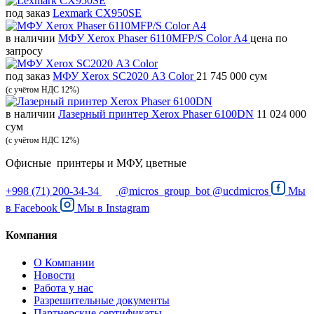
под заказ
Lexmark CX950SE
в наличии
МФУ Xerox Phaser 6110MFP/S Color A4
цена по
запросу
под заказ
МФУ Xerox SC2020 А3 Color
21 745 000 сум
(с учётом НДС 12%)
в наличии
Лазерный принтер Xerox Phaser 6100DN
11 024 000
сум
(с учётом НДС 12%)
Офисные принтеры и МФУ, цветные
+998 (71) 200-34-34
@micros_group_bot
@ucdmicros
Мы
в
Facebook
Мы в
Instagram
Компания
О Компании
Новости
Работа у нас
Разрешительные документы
Партнерские сертификаты