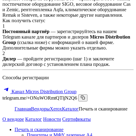
постпечатное оборудование SIGO, весовое оборудование Cas
и Zemic, рентгенпленка Aqfa, климатическое оборудование
Remak и Sisteven, а также некоторые другие направления.
Как получить статус
1
Постоянный партнёр
— зарегистрируйтесь на нашем
Telegram канале для партнеров и дилеров
Micros Distribution
Group
(ссылка ниже) с информацией о вашей фирме.
Дополнительные фирмы можно указать отдельно.
2
Дилер
— пройдите регистрацию (шаг 1) и заключите
дилерский договор с установлением плана продаж.
Способы регистрации
Канал Micros Distribution Group
telegram.me/+ONuWORmtQTljN2Q6
Главная
Вендоры
Xerox
Каталог
Печать и сканирование
О вендоре
Каталог
Новости
Сертификаты
Печать и сканирование
Принтеры и МФУ лазерные А4