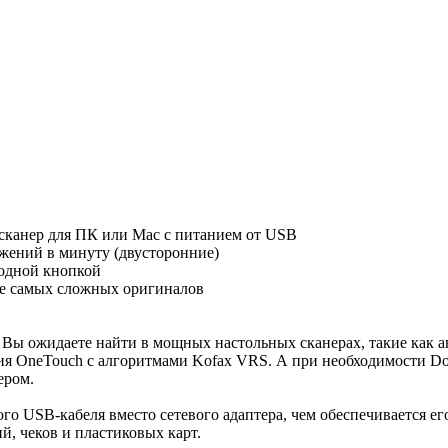
 сканер для ПК или Mac с питанием от USB
ажений в минуту (двусторонние)
 одной кнопкой
же самых сложных оригиналов
 Вы ожидаете найти в мощных настольных сканерах, такие как а
ия OneTouch с алгоритмами Kofax VRS. А при необходимости Doc
ером.
го USB-кабеля вместо сетевого адаптера, чем обеспечивается е
, чеков и пластиковых карт.