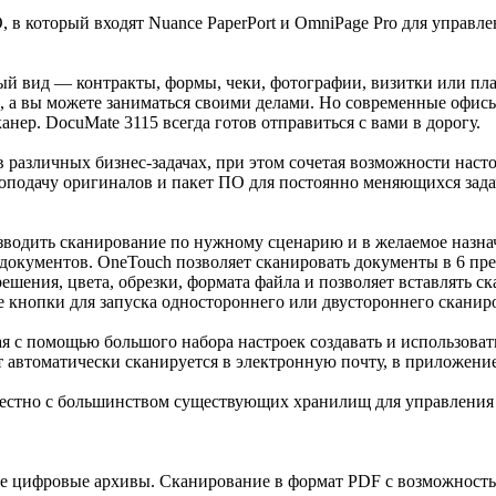
 в который входят Nuance PaperPort и OmniPage Pro для управл
й вид — контракты, формы, чеки, фотографии, визитки или плас
, а вы можете заниматься своими делами. Но современные офис
нер. DocuMate 3115 всегда готов отправиться с вами в дорогу.
 различных бизнес-задачах, при этом сочетая возможности насто
топодачу оригиналов и пакет ПО для постоянно меняющихся зада
изводить сканирование по нужному сценарию и в желаемое назна
документов. OneTouch позволяет сканировать документы в 6 пр
шения, цвета, обрезки, формата файла и позволяет вставлять ск
 кнопки для запуска одностороннего или двустороннего сканиро
я с помощью большого набора настроек создавать и использова
втоматически сканируется в электронную почту, в приложение,
местно с большинством существующих хранилищ для управления д
е цифровые архивы. Сканирование в формат PDF с возможность