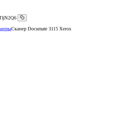
TljN2Q6
анеры
Сканер Documate 3115 Xerox