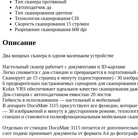
Тип сканера
протяжный
Автоподатчик
да
Тип сканирования
цветное
Технология сканирования
CIS
Скорость сканирования
15 стр/мин
Разрешение сканирования
600 dpi
Описание
Два мощных сканера в одном маленьком устройстве
Настольный сканер работает с документами и ID-картами
Легко снимается с док-станции и превращается в портативный
Сканирует до 15 страниц в минуту (односторонние) / 30 изобр
6 предварительно настраиваемых сценариев для сканирования
Kofax VRS обеспечивает идеальное качество сканирования да
Док-станция с автоподатчиком емкостью 20 листов
Гибкость в использовании — настольный и мобильный
В аппарате DocuMate 3115 присутствуют все функции, которые
— 30 изображений в минуту в двустороннем режиме, технолог
станции и становится полнофункциональным мобильным скан
Отдельно от станции DocuMate 3115 питается от дополнительно
слот подачи принимает документы от формата А4 до фотографий