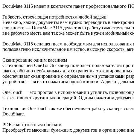
DocuMate 3115 имеет в комплекте пакет профессионального ПО,
Гибкость, отвечающая потребностям любой задачи
Неважно, какие документы вам нужно переводить в электронны
сложности — DocuMate 3115 делает всю работу самостоятельно
вне рабочего места вам так же может быть нужен мобильный ска
DocuMate 3115 оснащен всем необходимым для использования в
пользователю исключительное качество, высокую скорость, ав
Сканирование одним касанием
С технологией OneTouch сканер позволяет пользователям про
шагов, обычно необходимых для сохранения отсканированных 
обеспечивает сканирование с определенными установками разре
устройство — все это нажатием одной кнопки. А две отдельные
OneTouch — это простая в использовании утилита, позволяюща
эффективность рутинных операций. Одним нажатием документ а
Технология OneTouch так же обеспечивает работу сканера сов
DocuShare.
PDF с контекстным поиском
Преобразуйте массивы бумажных документов в организованны