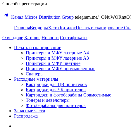
Способы регистрации
Канал Micros Distribution Group
telegram.me/+ONuWORmtQ
Главная
Вендоры
Xerox
Каталог
Печать и сканирование
Ск
О вендоре
Каталог
Новости
Сертификаты
Печать и сканирование
Принтеры и МФУ лазерные А4
Принтеры и МФУ лазерные А3
Принтеры и МФУ цветные
Принтеры и МФУ промышленные
Сканеры
Расходные материалы
Картриджи для ЦВ принтеров
Картриджи для ЧБ принтеров
Картриджи и фотобарабаны Совместимые
Тонеры и девелоперы
Фотобарабаны для принтеров
Запасные части
Распродажа