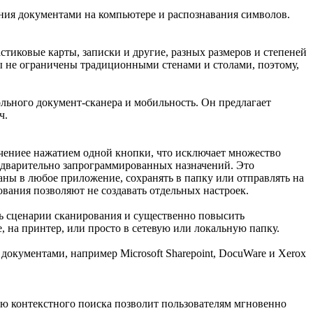
ения документами на компьютере и распознавания символов.
тиковые карты, записки и другие, разных размеров и степеней
ы не ограничены традиционными стенами и столами, поэтому,
льного документ-сканера и мобильность. Он предлагает
ч.
чениее нажатием одной кнопки, что исключает множество
едварительно запрограммированных назначений. Это
аны в любое приложение, сохранять в папку или отправлять на
вания позволяют не создавать отдельных настроек.
ть сценарии сканирования и существенно повысить
 на принтер, или просто в сетевую или локальную папку.
окументами, например Microsoft Sharepoint, DocuWare и Xerox
ю контекстного поиска позволит пользователям мгновенно