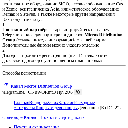
постпечатное оборудование SIGO, весовое оборудование Cas
и Zemic, рентгенпленка Aqfa, климатическое оборудование
Remak и Sisteven, а также некоторые другие направления.
Как получить статус
1
Постоянный партнёр
— зарегистрируйтесь на нашем
Telegram канале для партнеров и дилеров
Micros Distribution
Group
(ссылка ниже) с информацией о вашей фирме.
Дополнительные фирмы можно указать отдельно.
2
Дилер
— пройдите регистрацию (шаг 1) и заключите
дилерский договор с установлением плана продаж.
Способы регистрации
Канал Micros Distribution Group
telegram.me/+ONuWORmtQTljN2Q6
Главная
Вендоры
Xerox
Каталог
Расходные
материалы
Тонеры и девелоперы
Девелопер (K) DC 252
О вендоре
Каталог
Новости
Сертификаты
Печать и сканирование