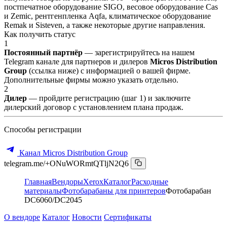
постпечатное оборудование SIGO, весовое оборудование Cas
и Zemic, рентгенпленка Aqfa, климатическое оборудование
Remak и Sisteven, а также некоторые другие направления.
Как получить статус
1
Постоянный партнёр
— зарегистрируйтесь на нашем
Telegram канале для партнеров и дилеров
Micros Distribution
Group
(ссылка ниже) с информацией о вашей фирме.
Дополнительные фирмы можно указать отдельно.
2
Дилер
— пройдите регистрацию (шаг 1) и заключите
дилерский договор с установлением плана продаж.
Способы регистрации
Канал Micros Distribution Group
telegram.me/+ONuWORmtQTljN2Q6
Главная
Вендоры
Xerox
Каталог
Расходные
материалы
Фотобарабаны для принтеров
Фотобарабан
DC6060/DC2045
О вендоре
Каталог
Новости
Сертификаты