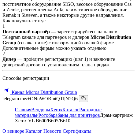
постпечатное оборудование SIGO, весовое оборудование Cas
и Zemic, рентгенпленка Aqfa, климатическое оборудование
Remak и Sisteven, а также некоторые другие направления.
Как получить статус
1
Постоянный партнёр
— зарегистрируйтесь на нашем
Telegram канале для партнеров и дилеров
Micros Distribution
Group
(ссылка ниже) с информацией о вашей фирме.
Дополнительные фирмы можно указать отдельно.
2
Дилер
— пройдите регистрацию (шаг 1) и заключите
дилерский договор с установлением плана продаж.
Способы регистрации
Канал Micros Distribution Group
telegram.me/+ONuWORmtQTljN2Q6
Главная
Вендоры
Xerox
Каталог
Расходные
материалы
Фотобарабаны для принтеров
Драм-картридж
Xerox VL B600/B605/B610
О вендоре
Каталог
Новости
Сертификаты