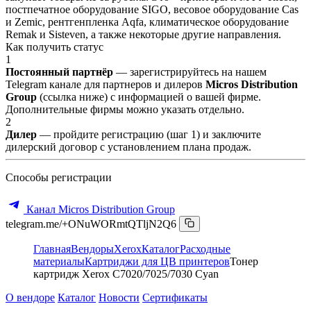
постпечатное оборудование SIGO, весовое оборудование Cas
и Zemic, рентгенпленка Aqfa, климатическое оборудование
Remak и Sisteven, а также некоторые другие направления.
Как получить статус
1
Постоянный партнёр
— зарегистрируйтесь на нашем
Telegram канале для партнеров и дилеров
Micros Distribution
Group
(ссылка ниже) с информацией о вашей фирме.
Дополнительные фирмы можно указать отдельно.
2
Дилер
— пройдите регистрацию (шаг 1) и заключите
дилерский договор с установлением плана продаж.
Способы регистрации
Канал Micros Distribution Group
telegram.me/+ONuWORmtQTljN2Q6
Главная
Вендоры
Xerox
Каталог
Расходные
материалы
Картриджи для ЦВ принтеров
Тонер
картридж Xerox C7020/7025/7030 Cyan
О вендоре
Каталог
Новости
Сертификаты