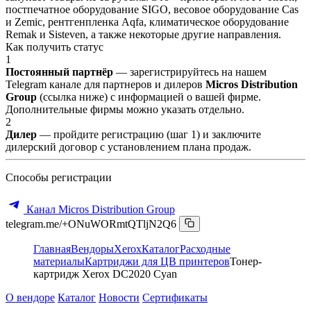
постпечатное оборудование SIGO, весовое оборудование Cas
и Zemic, рентгенпленка Aqfa, климатическое оборудование
Remak и Sisteven, а также некоторые другие направления.
Как получить статус
1
Постоянный партнёр
— зарегистрируйтесь на нашем
Telegram канале для партнеров и дилеров
Micros Distribution
Group
(ссылка ниже) с информацией о вашей фирме.
Дополнительные фирмы можно указать отдельно.
2
Дилер
— пройдите регистрацию (шаг 1) и заключите
дилерский договор с установлением плана продаж.
Способы регистрации
Канал Micros Distribution Group
telegram.me/+ONuWORmtQTljN2Q6
Главная
Вендоры
Xerox
Каталог
Расходные
материалы
Картриджи для ЦВ принтеров
Тонер-
картридж Xerox DC2020 Cyan
О вендоре
Каталог
Новости
Сертификаты