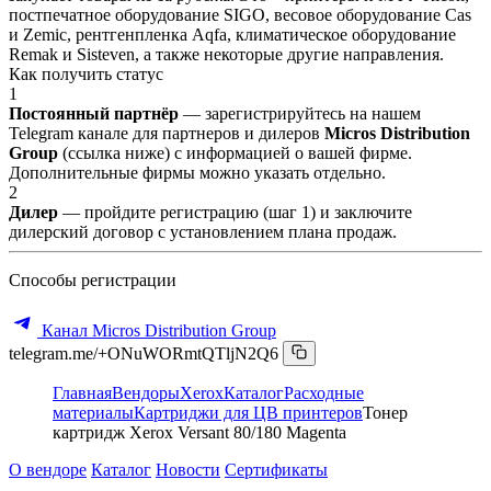
постпечатное оборудование SIGO, весовое оборудование Cas
и Zemic, рентгенпленка Aqfa, климатическое оборудование
Remak и Sisteven, а также некоторые другие направления.
Как получить статус
1
Постоянный партнёр
— зарегистрируйтесь на нашем
Telegram канале для партнеров и дилеров
Micros Distribution
Group
(ссылка ниже) с информацией о вашей фирме.
Дополнительные фирмы можно указать отдельно.
2
Дилер
— пройдите регистрацию (шаг 1) и заключите
дилерский договор с установлением плана продаж.
Способы регистрации
Канал Micros Distribution Group
telegram.me/+ONuWORmtQTljN2Q6
Главная
Вендоры
Xerox
Каталог
Расходные
материалы
Картриджи для ЦВ принтеров
Тонер
картридж Xerox Versant 80/180 Magenta
О вендоре
Каталог
Новости
Сертификаты