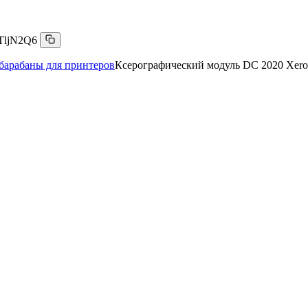
TljN2Q6
барабаны для принтеров
Ксерографический модуль DC 2020 Xer