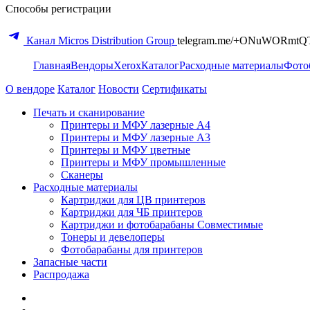
Способы регистрации
Канал Micros Distribution Group
telegram.me/+ONuWORmtQ
Главная
Вендоры
Xerox
Каталог
Расходные материалы
Фото
О вендоре
Каталог
Новости
Сертификаты
Печать и сканирование
Принтеры и МФУ лазерные А4
Принтеры и МФУ лазерные А3
Принтеры и МФУ цветные
Принтеры и МФУ промышленные
Сканеры
Расходные материалы
Картриджи для ЦВ принтеров
Картриджи для ЧБ принтеров
Картриджи и фотобарабаны Совместимые
Тонеры и девелоперы
Фотобарабаны для принтеров
Запасные части
Распродажа