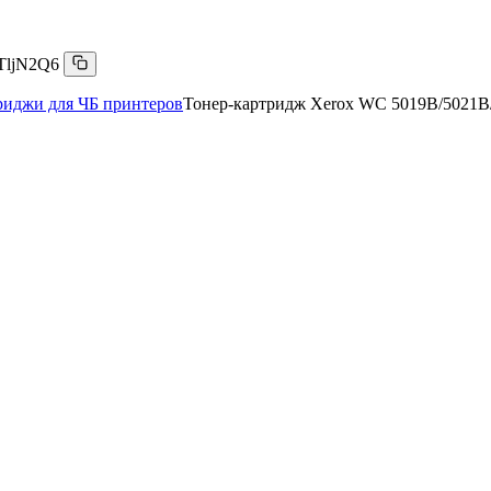
TljN2Q6
риджи для ЧБ принтеров
Тонер-картридж Xerox WC 5019B/5021B