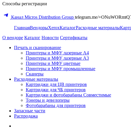
Способы регистрации
Канал Micros Distribution Group
telegram.me/+ONuWORmtQ
Главная
Вендоры
Xerox
Каталог
Расходные материалы
Карт
О вендоре
Каталог
Новости
Сертификаты
Печать и сканирование
Принтеры и МФУ лазерные А4
Принтеры и МФУ лазерные А3
Принтеры и МФУ цветные
Принтеры и МФУ промышленные
Сканеры
Расходные материалы
Картриджи для ЦВ принтеров
Картриджи для ЧБ принтеров
Картриджи и фотобарабаны Совместимые
Тонеры и девелоперы
Фотобарабаны для принтеров
Запасные части
Распродажа