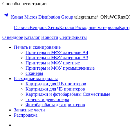
Способы регистрации
Канал Micros Distribution Group
telegram.me/+ONuWORmtQ
Главная
Вендоры
Xerox
Каталог
Расходные материалы
Карт
О вендоре
Каталог
Новости
Сертификаты
Печать и сканирование
Принтеры и МФУ лазерные А4
Принтеры и МФУ лазерные А3
Принтеры и МФУ цветные
Принтеры и МФУ промышленные
Сканеры
Расходные материалы
Картриджи для ЦВ принтеров
Картриджи для ЧБ принтеров
Картриджи и фотобарабаны Совместимые
Тонеры и девелоперы
Фотобарабаны для принтеров
Запасные части
Распродажа