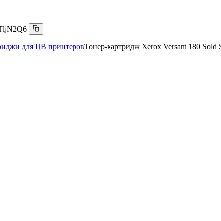
TljN2Q6
риджи для ЦВ принтеров
Тонер-картридж Xerox Versant 180 Sold S