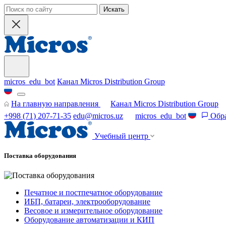
Искать
micros_edu_bot
Канал Micros Distribution Group
На главную направления
Канал Micros Distribution Group
+998 (71) 207-71-35
edu@micros.uz
micros_edu_bot
Обра
Учебный центр
Поставка оборудования
Печатное и постпечатное оборудование
ИБП, батареи, электрооборудование
Весовое и измерительное оборудование
Оборудование автоматизации и КИП