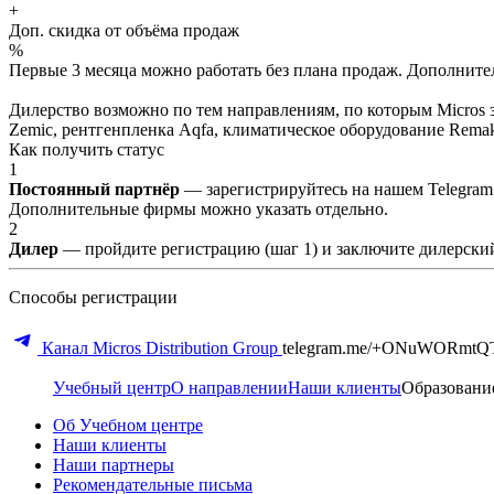
+
Доп. скидка от объёма продаж
%
Первые 3 месяца можно работать без плана продаж. Дополнитель
Дилерство возможно по тем направлениям, по которым Micros з
Zemic, рентгенпленка Aqfa, климатическое оборудование Remak 
Как получить статус
1
Постоянный партнёр
— зарегистрируйтесь на нашем Telegram
Дополнительные фирмы можно указать отдельно.
2
Дилер
— пройдите регистрацию (шаг 1) и заключите дилерский
Способы регистрации
Канал Micros Distribution Group
telegram.me/+ONuWORmtQ
Учебный центр
О направлении
Наши клиенты
Образовани
Об Учебном центре
Наши клиенты
Наши партнеры
Рекомендательные письма