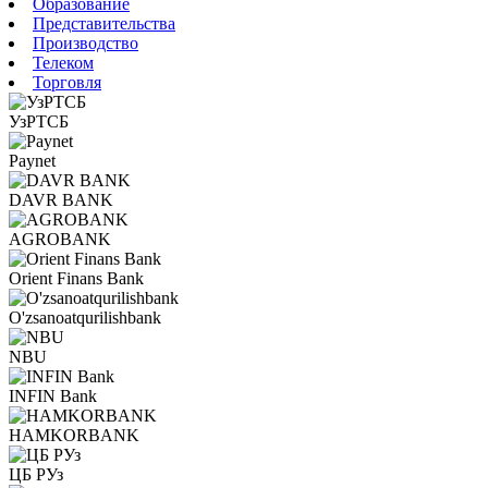
Образование
Представительства
Производство
Телеком
Торговля
УзРТСБ
Paynet
DAVR BANK
AGROBANK
Orient Finans Bank
O'zsanoatqurilishbank
NBU
INFIN Bank
HAMKORBANK
ЦБ РУз