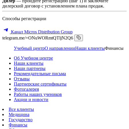
Дилер
— пройдите регистрацию (шаг 1) и заключите
дилерский договор с установлением плана продаж.
Способы регистрации
Канал Micros Distribution Group
telegram.me/+ONuWORmtQTljN2Q6
Учебный центр
О направлении
Наши клиенты
Финансы
Об Учебном центре
Наши клиенты
Наши партнеры
Рекомендательные письма
Отзывы
Партнерские сертификаты
Фотогалерея
Работы наших учеников
Акции и новости
Все клиенты
Медицина
Государство
Финансы