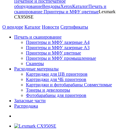
Печатное и постпечатное
оборудование
Вендоры
Xerox
Каталог
Печать и
сканирование
Принтеры и МФУ цветные
Lexmark
CX950SE
О вендоре
Каталог
Новости
Сертификаты
Печать и сканирование
Принтеры и МФУ лазерные А4
Принтеры и МФУ лазерные А3
Принтеры и МФУ цветные
Принтеры и МФУ промышленные
Сканеры
Расходные материалы
Картриджи для ЦВ принтеров
Картриджи для ЧБ принтеров
Картриджи и фотобарабаны Совместимые
Тонеры и девелоперы
Фотобарабаны для принтеров
Запасные части
Распродажа