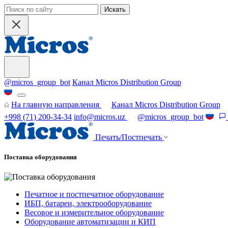
Искать
@micros_group_bot
Канал Micros Distribution Group
На главную направления
Канал Micros Distribution Group
+998 (71) 200-34-34
info@micros.uz
@micros_group_bot
Печать/Постпечать
Поставка оборудования
Печатное и постпечатное оборудование
ИБП, батареи, электрооборудование
Весовое и измерительное оборудование
Оборудование автоматизации и КИП