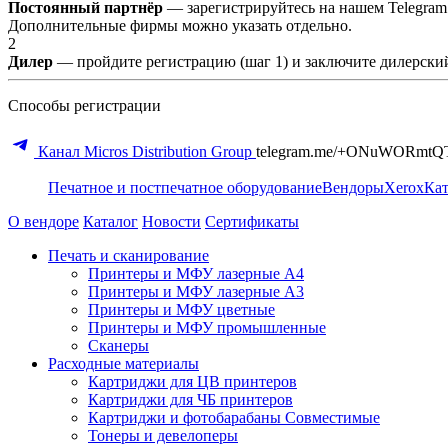
Постоянный партнёр
— зарегистрируйтесь на нашем Telegram
Дополнительные фирмы можно указать отдельно.
2
Дилер
— пройдите регистрацию (шаг 1) и заключите дилерский
Способы регистрации
Канал Micros Distribution Group
telegram.me/+ONuWORmtQ
Печатное и постпечатное оборудование
Вендоры
Xerox
Кат
О вендоре
Каталог
Новости
Сертификаты
Печать и сканирование
Принтеры и МФУ лазерные А4
Принтеры и МФУ лазерные А3
Принтеры и МФУ цветные
Принтеры и МФУ промышленные
Сканеры
Расходные материалы
Картриджи для ЦВ принтеров
Картриджи для ЧБ принтеров
Картриджи и фотобарабаны Совместимые
Тонеры и девелоперы