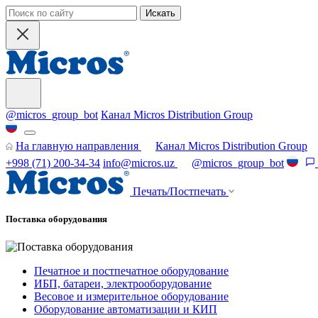
Искать
@micros_group_bot
Канал Micros Distribution Group
На главную направления
Канал Micros Distribution Group
+998 (71) 200-34-34
info@micros.uz
@micros_group_bot
Печать/Постпечать
Поставка оборудования
Печатное и постпечатное оборудование
ИБП, батареи, электрооборудование
Весовое и измерительное оборудование
Оборудование автоматизации и КИП