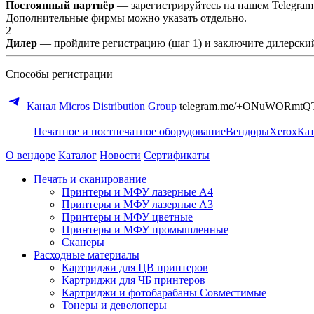
Постоянный партнёр
— зарегистрируйтесь на нашем Telegram
Дополнительные фирмы можно указать отдельно.
2
Дилер
— пройдите регистрацию (шаг 1) и заключите дилерский
Способы регистрации
Канал Micros Distribution Group
telegram.me/+ONuWORmtQ
Печатное и постпечатное оборудование
Вендоры
Xerox
Кат
О вендоре
Каталог
Новости
Сертификаты
Печать и сканирование
Принтеры и МФУ лазерные А4
Принтеры и МФУ лазерные А3
Принтеры и МФУ цветные
Принтеры и МФУ промышленные
Сканеры
Расходные материалы
Картриджи для ЦВ принтеров
Картриджи для ЧБ принтеров
Картриджи и фотобарабаны Совместимые
Тонеры и девелоперы