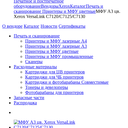
Печатное и постпечатное
оборудование
Вендоры
Xerox
Каталог
Печать и
сканирование
Принтеры и МФУ цветные
МФУ A3 цв.
Xerox VersaLink C7120/C7125/C7130
О вендоре
Каталог
Новости
Сертификаты
Печать и сканирование
Принтеры и МФУ лазерные А4
Принтеры и МФУ лазерные А3
Принтеры и МФУ цветные
Принтеры и МФУ промышленные
Сканеры
Расходные материалы
Картриджи для ЦВ принтеров
Картриджи для ЧБ принтеров
Картриджи и фотобарабаны Совместимые
Тонеры и девелоперы
Фотобарабаны для принтеров
Запасные части
Распродажа