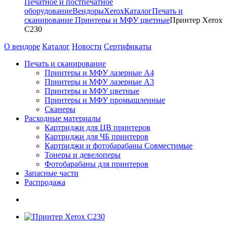
Печатное и постпечатное
оборудование
Вендоры
Xerox
Каталог
Печать и
сканирование
Принтеры и МФУ цветные
Принтер Xerox
C230
О вендоре
Каталог
Новости
Сертификаты
Печать и сканирование
Принтеры и МФУ лазерные А4
Принтеры и МФУ лазерные А3
Принтеры и МФУ цветные
Принтеры и МФУ промышленные
Сканеры
Расходные материалы
Картриджи для ЦВ принтеров
Картриджи для ЧБ принтеров
Картриджи и фотобарабаны Совместимые
Тонеры и девелоперы
Фотобарабаны для принтеров
Запасные части
Распродажа