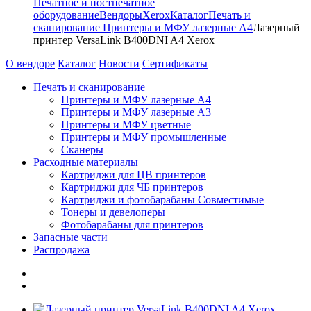
Печатное и постпечатное
оборудование
Вендоры
Xerox
Каталог
Печать и
сканирование
Принтеры и МФУ лазерные А4
Лазерный
принтер VersaLink B400DNI A4 Xerox
О вендоре
Каталог
Новости
Сертификаты
Печать и сканирование
Принтеры и МФУ лазерные А4
Принтеры и МФУ лазерные А3
Принтеры и МФУ цветные
Принтеры и МФУ промышленные
Сканеры
Расходные материалы
Картриджи для ЦВ принтеров
Картриджи для ЧБ принтеров
Картриджи и фотобарабаны Совместимые
Тонеры и девелоперы
Фотобарабаны для принтеров
Запасные части
Распродажа