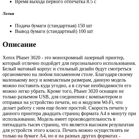
Время выхода первого отпечатка
8.5 с
Лотки
Подача бумаги (стандартная)
150 шт
Вывод бумаги (стандартный)
100 шт
Описание
Xerox Phaser 3020 - это монохромный лазерный принтер,
который отлично подойдет для персонального использования.
Белый матовый корпус и стильный дизайн будут смотреться
органомично на любом письменном столе. Благодаря своему
маленькому весу и компактным размерам, данную модель
можно поставить куда угодно, а в случае необходимости его
можно легко убрать. Кроме того, Phaser 3020 оснащен не
только разъемом USB, для соединения с компьютером и
отправки на устройство печати, но и модулем Wi-Fi, что
делает работу с ним еще более простой. Скорость печати у
данного принтера двадцать страниц формата А4 в минуту при
использовании. Модель имеет производительность в
пятнадцать тысяч страниц, что является высоким результатам
для устройств этого класса. Печать можно осуществлять не
только на бумаге А4, но и на разных других форматах -