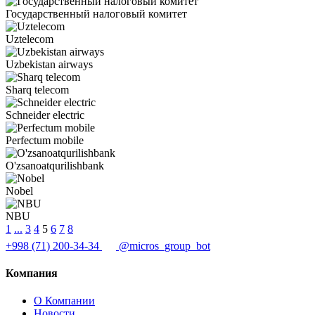
Государственный налоговый комитет
Uztelecom
Uzbekistan airways
Sharq telecom
Schneider electric
Perfectum mobile
O'zsanoatqurilishbank
Nobel
NBU
1
...
3
4
5
6
7
8
+998 (71) 200-34-34
@micros_group_bot
Компания
О Компании
Новости