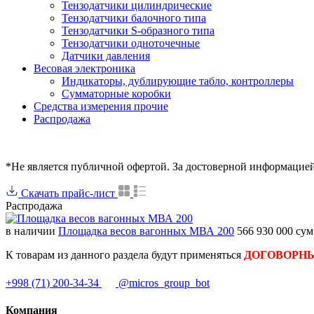
Тензодатчики цилиндрические
Тензодатчики балочного типа
Тензодатчики S-образного типа
Тензодатчики одноточечные
Датчики давления
Весовая электроника
Индикаторы, дублирующие табло, контроллеры
Сумматорные коробки
Средства измерения прочие
Распродажа
*Не является публичной офертой. За достоверной информацие
Скачать прайс-лист
Распродажа
в наличии
Площадка весов вагонных МВА 200
566 930 000 су
К товарам из данного раздела будут применяться
ДОГОВОРН
+998 (71) 200-34-34
@micros_group_bot
Компания