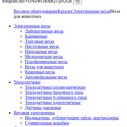
telegram.me/+ONuWORmtQTljN2Q6
Весовое оборудование
Каталог
Электронные весы
Весы
для животных
Электронные весы
Лабораторные весы
Карманные
Торговые весы
Настольные весы
Напольные весы
Медицинские весы
Платформенные весы
Весы для животных
Крановые весы
Автомобильные весы
Тензодатчики
Тензодатчики цилиндрические
Тензодатчики балочного типа
Тензодатчики S-образного типа
Тензодатчики одноточечные
Датчики давления
Весовая электроника
Индикаторы, дублирующие табло, контроллеры
Сумматорные коробки