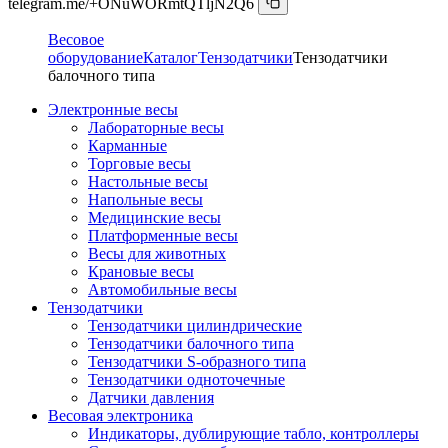
telegram.me/+ONuWORmtQTljN2Q6
Весовое
оборудование
Каталог
Тензодатчики
Тензодатчики
балочного типа
Электронные весы
Лабораторные весы
Карманные
Торговые весы
Настольные весы
Напольные весы
Медицинские весы
Платформенные весы
Весы для животных
Крановые весы
Автомобильные весы
Тензодатчики
Тензодатчики цилиндрические
Тензодатчики балочного типа
Тензодатчики S-образного типа
Тензодатчики одноточечные
Датчики давления
Весовая электроника
Индикаторы, дублирующие табло, контроллеры