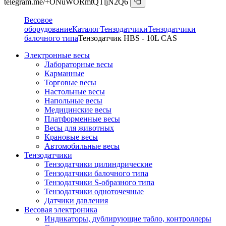
telegram.me/+ONuWORmtQTljN2Q6
Весовое
оборудование
Каталог
Тензодатчики
Тензодатчики
балочного типа
Тензодатчик HBS - 10L CAS
Электронные весы
Лабораторные весы
Карманные
Торговые весы
Настольные весы
Напольные весы
Медицинские весы
Платформенные весы
Весы для животных
Крановые весы
Автомобильные весы
Тензодатчики
Тензодатчики цилиндрические
Тензодатчики балочного типа
Тензодатчики S-образного типа
Тензодатчики одноточечные
Датчики давления
Весовая электроника
Индикаторы, дублирующие табло, контроллеры