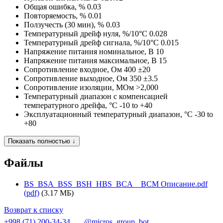
Общая ошибка, %
0.03
Повторяемость, %
0.01
Ползучесть (30 мин), %
0.03
Температурный дрейф нуля, %/10°C
0.028
Температурный дрейф сигнала, %/10°C
0.015
Напряжение питания номинальное, В
10
Напряжение питания максимальное, В
15
Сопротивление входное, Ом
400 ±20
Сопротивление выходное, Ом
350 ±3.5
Сопротивление изоляции, МОм
>2,000
Температурный диапазон с компенсацией
температурного дрейфа, °C
-10 to +40
Эксплуатационный температурный диапазон, °C
-30 to
+80
Показать полностью ↓
Файлы
BS_BSA_BSS_BSH_HBS_BCA__BCM Описание.pdf
(pdf)
(3.17 МБ)
Возврат к списку
+998 (71) 200-34-34
@micros_group_bot