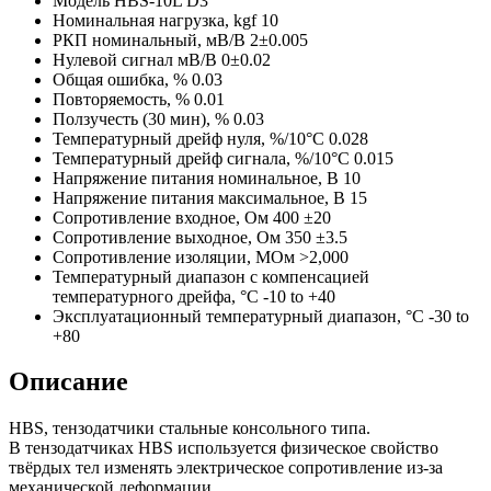
Модель
HBS-10L D3
Номинальная нагрузка, kgf
10
РКП номинальный, мВ/В
2±0.005
Нулевой сигнал мВ/В
0±0.02
Общая ошибка, %
0.03
Повторяемость, %
0.01
Ползучесть (30 мин), %
0.03
Температурный дрейф нуля, %/10°C
0.028
Температурный дрейф сигнала, %/10°C
0.015
Напряжение питания номинальное, В
10
Напряжение питания максимальное, В
15
Сопротивление входное, Ом
400 ±20
Сопротивление выходное, Ом
350 ±3.5
Сопротивление изоляции, МОм
>2,000
Температурный диапазон с компенсацией
температурного дрейфа, °C
-10 to +40
Эксплуатационный температурный диапазон, °C
-30 to
+80
Описание
HBS, тензодатчики стальные консольного типа.
В тензодатчиках HBS используется физическое свойство
твёрдых тел изменять электрическое сопротивление из-за
механической деформации.