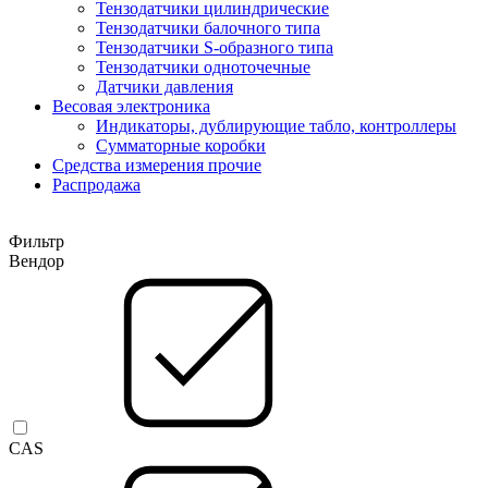
Тензодатчики цилиндрические
Тензодатчики балочного типа
Тензодатчики S-образного типа
Тензодатчики одноточечные
Датчики давления
Весовая электроника
Индикаторы, дублирующие табло, контроллеры
Сумматорные коробки
Средства измерения прочие
Распродажа
Фильтр
Вендор
CAS