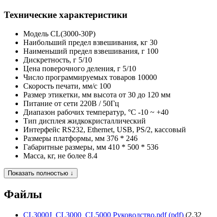
Технические характеристики
Модель
CL(3000-30P)
Наибольший предел взвешивания, кг
30
Наименьший предел взвешивания, г
100
Дискретность, г
5/10
Цена поверочного деления, г
5/10
Число программируемых товаров
10000
Скорость печати, мм/с
100
Размер этикетки, мм
высота от 30 до 120 мм
Питание
от сети 220В / 50Гц
Диапазон рабочих температур, °C
-10 ~ +40
Тип дисплея
жидкокристаллический
Интерфейс
RS232, Ethernet, USB, PS/2, кассовый
Размеры платформы, мм
376 * 246
Габаритные размеры, мм
410 * 500 * 536
Масса, кг, не более
8.4
Показать полностью ↓
Файлы
CL3000J_CL3000_CL5000 Руководство.pdf (pdf)
(2.32