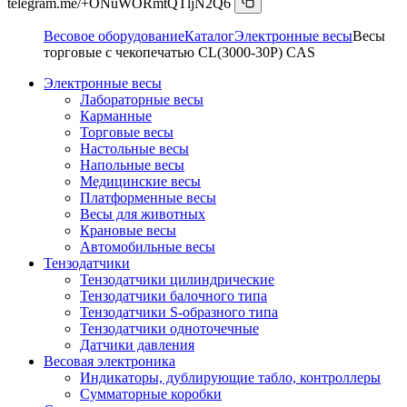
telegram.me/+ONuWORmtQTljN2Q6
Весовое оборудование
Каталог
Электронные весы
Весы
торговые с чекопечатью CL(3000-30P) CAS
Электронные весы
Лабораторные весы
Карманные
Торговые весы
Настольные весы
Напольные весы
Медицинские весы
Платформенные весы
Весы для животных
Крановые весы
Автомобильные весы
Тензодатчики
Тензодатчики цилиндрические
Тензодатчики балочного типа
Тензодатчики S-образного типа
Тензодатчики одноточечные
Датчики давления
Весовая электроника
Индикаторы, дублирующие табло, контроллеры
Сумматорные коробки