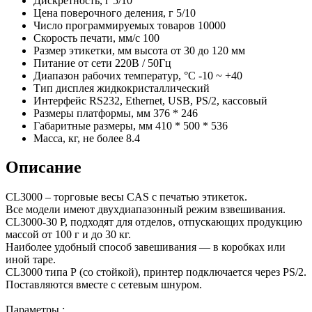
Дискретность, г
5/10
Цена поверочного деления, г
5/10
Число программируемых товаров
10000
Скорость печати, мм/с
100
Размер этикетки, мм
высота от 30 до 120 мм
Питание
от сети 220В / 50Гц
Диапазон рабочих температур, °C
-10 ~ +40
Тип дисплея
жидкокристаллический
Интерфейс
RS232, Ethernet, USB, PS/2, кассовый
Размеры платформы, мм
376 * 246
Габаритные размеры, мм
410 * 500 * 536
Масса, кг, не более
8.4
Описание
CL3000 – торговые весы CAS с печатью этикеток.
Все модели имеют двухдиапазонный режим взвешивания.
CL3000-30 P, подходят для отделов, отпускающих продукцию
массой от 100 г и до 30 кг.
Наиболее удобный способ завешивания — в коробках или
иной таре.
CL3000 типа Р (со стойкой), принтер подключается через PS/2.
Поставляются вместе с сетевым шнуром.
Параметры :