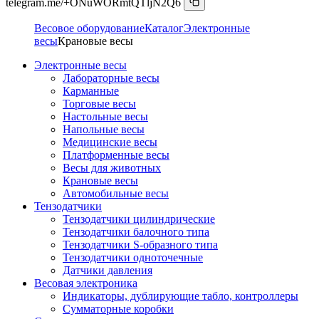
telegram.me/+ONuWORmtQTljN2Q6
Весовое оборудование
Каталог
Электронные
весы
Крановые весы
Электронные весы
Лабораторные весы
Карманные
Торговые весы
Настольные весы
Напольные весы
Медицинские весы
Платформенные весы
Весы для животных
Крановые весы
Автомобильные весы
Тензодатчики
Тензодатчики цилиндрические
Тензодатчики балочного типа
Тензодатчики S-образного типа
Тензодатчики одноточечные
Датчики давления
Весовая электроника
Индикаторы, дублирующие табло, контроллеры
Сумматорные коробки