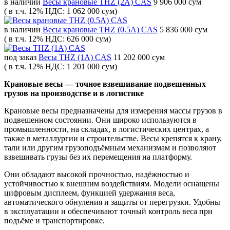
в наличии
Весы крановые THZ (2A) CAS
9 906 000 сум
( в т.ч. 12% НДС: 1 062 000 сум)
в наличии
Весы крановые THZ (0.5A) CAS
5 836 000 сум
( в т.ч. 12% НДС: 626 000 сум)
под заказ
Весы THZ (1A) CAS
11 202 000 сум
( в т.ч. 12% НДС: 1 201 000 сум)
Крановые весы — точное взвешивание подвешенных
грузов на производстве и в логистике
Крановые весы предназначены для измерения массы грузов в
подвешенном состоянии. Они широко используются в
промышленности, на складах, в логистических центрах, а
также в металлургии и строительстве. Весы крепятся к крану,
тали или другим грузоподъёмным механизмам и позволяют
взвешивать грузы без их перемещения на платформу.
Они обладают высокой прочностью, надёжностью и
устойчивостью к внешним воздействиям. Модели оснащены
цифровым дисплеем, функцией удержания веса,
автоматического обнуления и защиты от перегрузки. Удобны
в эксплуатации и обеспечивают точный контроль веса при
подъёме и транспортировке.