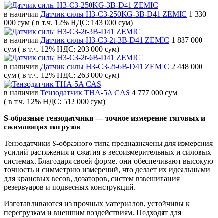
в наличии
Датчик силы H3-C3-250KG-3B-D41 ZEMIC
1 330
000 сум
( в т.ч. 12% НДС: 143 000 сум)
в наличии
Датчик силы H3-C3-2t-3B-D41 ZEMIC
1 887 000
сум
( в т.ч. 12% НДС: 203 000 сум)
в наличии
Датчик силы H3-C3-2t-6B-D41 ZEMIC
2 448 000
сум
( в т.ч. 12% НДС: 263 000 сум)
в наличии
Тензодатчик THA-5A CAS
4 777 000 сум
( в т.ч. 12% НДС: 512 000 сум)
S-образные тензодатчики — точное измерение тяговых и
сжимающих нагрузок
Тензодатчики S-образного типа предназначены для измерения
усилий растяжения и сжатия в весоизмерительных и силовых
системах. Благодаря своей форме, они обеспечивают высокую
точность и симметрию измерений, что делает их идеальными
для крановых весов, дозаторов, систем взвешивания
резервуаров и подвесных конструкций.
Изготавливаются из прочных материалов, устойчивы к
перегрузкам и внешним воздействиям. Подходят для