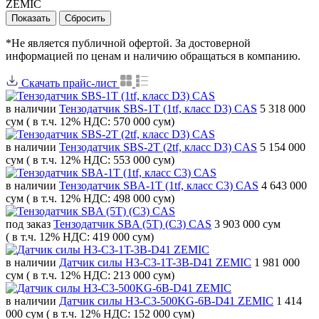
ZEMIC
*Не является публичной офертой. За достоверной
информацией по ценам и наличию обращаться в компанию.
Скачать прайс-лист
в наличии
Тензодатчик SBS-1T (1tf, класс D3) CAS
5 318 000
сум
( в т.ч. 12% НДС: 570 000 сум)
в наличии
Тензодатчик SBS-2T (2tf, класс D3) CAS
5 154 000
сум
( в т.ч. 12% НДС: 553 000 сум)
в наличии
Тензодатчик SBA-1T (1tf, класс C3) CAS
4 643 000
сум
( в т.ч. 12% НДС: 498 000 сум)
под заказ
Тензодатчик SBA (5T) (C3) CAS
3 903 000 сум
( в т.ч. 12% НДС: 419 000 сум)
в наличии
Датчик силы H3-C3-1T-3B-D41 ZEMIC
1 981 000
сум
( в т.ч. 12% НДС: 213 000 сум)
в наличии
Датчик силы H3-C3-500KG-6B-D41 ZEMIC
1 414
000 сум
( в т.ч. 12% НДС: 152 000 сум)