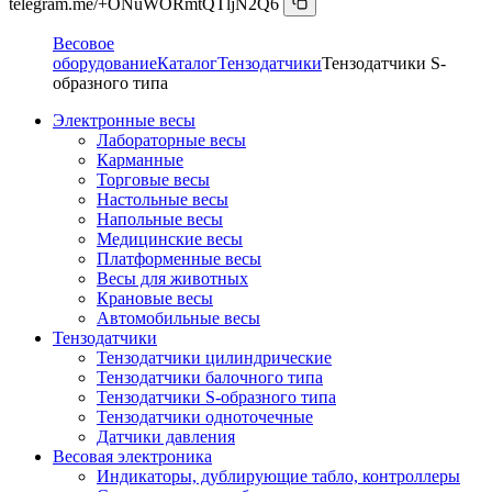
telegram.me/+ONuWORmtQTljN2Q6
Весовое
оборудование
Каталог
Тензодатчики
Тензодатчики S-
образного типа
Электронные весы
Лабораторные весы
Карманные
Торговые весы
Настольные весы
Напольные весы
Медицинские весы
Платформенные весы
Весы для животных
Крановые весы
Автомобильные весы
Тензодатчики
Тензодатчики цилиндрические
Тензодатчики балочного типа
Тензодатчики S-образного типа
Тензодатчики одноточечные
Датчики давления
Весовая электроника
Индикаторы, дублирующие табло, контроллеры