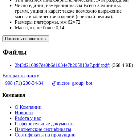
Число единиц измерения массы
Всего 3 единицы:
грамм, унция и карат; также возможно выражение
массы в количестве изделий (счетный режим).
Размеры платформы, мм
62×72
Масса, кг, не более
0,14
Показать полностью ↓
Файлы
2bf3d216897de0b6d1034e7b205813a7.pdf (pdf)
(368.4 КБ)
Возврат к списку
+998 (71) 200-34-34
@micros_group_bot
Компания
О Компании
Новости
Работа у нас
Разрешительные документы
Партнерские сертификаты
Сертификаты на продукцию