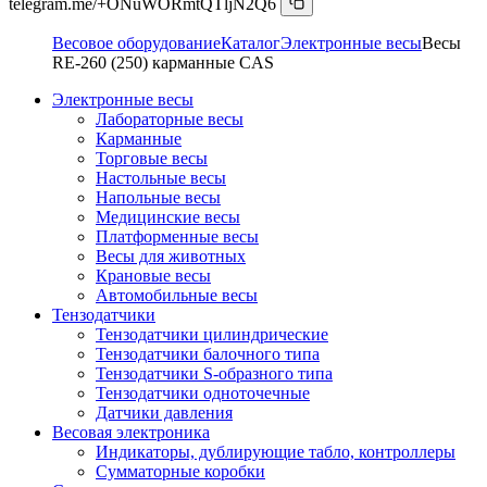
telegram.me/+ONuWORmtQTljN2Q6
Весовое оборудование
Каталог
Электронные весы
Весы
RE-260 (250) карманные CAS
Электронные весы
Лабораторные весы
Карманные
Торговые весы
Настольные весы
Напольные весы
Медицинские весы
Платформенные весы
Весы для животных
Крановые весы
Автомобильные весы
Тензодатчики
Тензодатчики цилиндрические
Тензодатчики балочного типа
Тензодатчики S-образного типа
Тензодатчики одноточечные
Датчики давления
Весовая электроника
Индикаторы, дублирующие табло, контроллеры
Сумматорные коробки