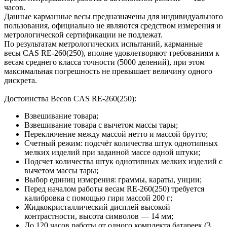
часов.
Данные карманные весы предназначены для индивидуального
пользования, официально не являются средством измерения и
метрологической сертификации не подлежат.
По результатам метрологических испытаний, карманные
весы CAS RE-260(250), вполне удовлетворяют требованиям к
весам среднего класса точности (5000 делений), при этом
максимальная погрешность не превышает величину одного
дискрета.
Достоинства Весов CAS RE-260(250):
Взвешивание товара;
Взвешивание товара с вычетом массы тары;
Переключение между массой нетто и массой брутто;
Счетный режим: подсчёт количества штук однотипных
мелких изделий при заданной массе одной штуки;
Подсчет количества штук однотипных мелких изделий с
вычетом массы тары;
Выбор единиц измерения: граммы, караты, унции;
Перед началом работы весам RE-260(250) требуется
калибровка с помощью гири массой 200 г;
Жидкокристаллический дисплей высокой
контрастности, высота символов — 14 мм;
До 120 часов работы от одного комплекта батареек (3