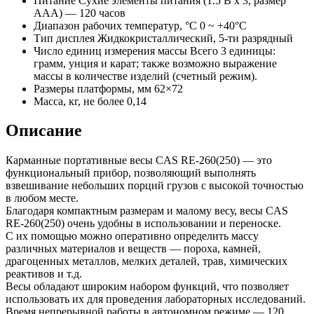
Питание
Сухие элементы питания (1.5 В x 3, размер
AAA) — 120 часов
Диапазон рабочих температур, °C
0 ~ +40°C
Тип дисплея
Жидкокристаллический, 5-ти разрядный
Число единиц измерения массы
Всего 3 единицы:
грамм, унция и карат; также возможно выражение
массы в количестве изделий (счетный режим).
Размеры платформы, мм
62×72
Масса, кг, не более
0,14
Описание
Карманные портативные весы CAS RE-260(250) — это
функциональный прибор, позволяющий выполнять
взвешивание небольших порций грузов с высокой точностью
в любом месте.
Благодаря компактным размерам и малому весу, весы CAS
RE-260(250) очень удобны в использовании и переноске.
С их помощью можно оперативно определить массу
различных материалов и веществ — пороха, камней,
драгоценных металлов, мелких деталей, трав, химических
реактивов и т.д.
Весы обладают широким набором функций, что позволяет
использовать их для проведения лабораторных исследований.
Время непрерывной работы в автономном режиме — 120