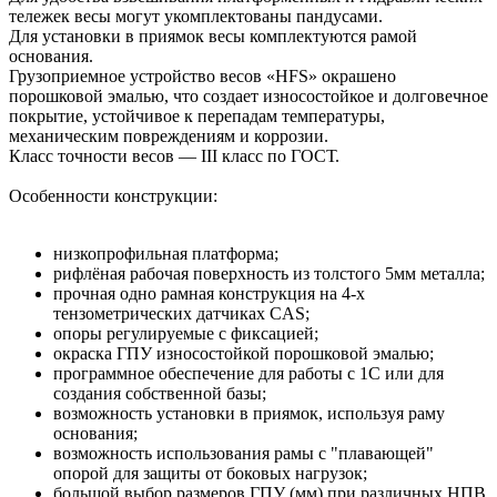
тележек весы могут укомплектованы пандусами.
Для установки в приямок весы комплектуются рамой
основания.
Грузоприемное устройство весов «HFS» окрашено
порошковой эмалью, что создает износостойкое и долговечное
покрытие, устойчивое к перепадам температуры,
механическим повреждениям и коррозии.
Класс точности весов — III класс по ГОСТ.
Особенности конструкции:
низкопрофильная платформа;
рифлёная рабочая поверхность из толстого 5мм металла;
прочная одно рамная конструкция на 4-х
тензометрических датчиках CAS;
опоры регулируемые с фиксацией;
окраска ГПУ износостойкой порошковой эмалью;
программное обеспечение для работы с 1С или для
создания собственной базы;
возможность установки в приямок, используя раму
основания;
возможность использования рамы с "плавающей"
опорой для защиты от боковых нагрузок;
большой выбор размеров ГПУ (мм) при различных НПВ