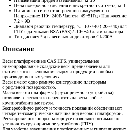
Наименьший предел взвешивания, кг
20
Цена поверочного деления и дискретность отсчета, кг
1
Питание
от сети / от встроенного аккумулятора
Напряжение: 110~ 240В Частота: 49~51Гц / Напряжение:
7,2 ~ 9В
Диапазон рабочих температур, °C
-10~+40 (-20~+40) для
ГПУ с датчиками BSA (BSS) / -10~+40 для индикатора
Тип дисплея
* для весовых индикаторов CI-200A
Описание
Весы платформенные CAS HFS, универсальные
низкопрофильные складские весы предназначены для
статического взвешивания сырья и продукции в любых
производственных условиях.
Весы имеют одно рамную конструкцию платформы
с рифленой поверхностью.
Малая высота платформы (грузоприемного устройства)
позволяет с легкостью переносить на весы любые
крупногабаритные грузы.
Бесперебойную работу и точность показаний обеспечивают
четыре тензометрических датчика под весовой платформой.
Регулировочные опоры на корпусе позволяют оптимально
установить грузоприемное устройство (ГПУ).
Для удобства взвешивания платформенных и гидравлических