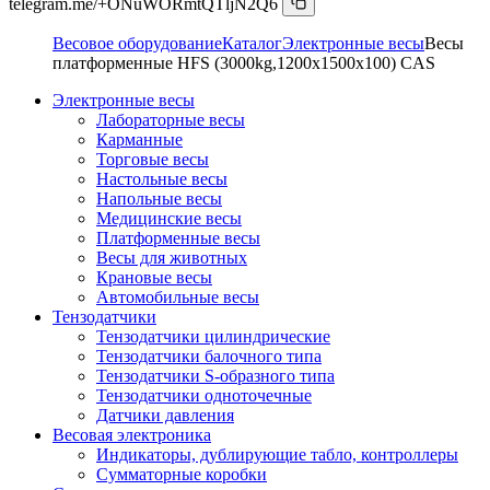
telegram.me/+ONuWORmtQTljN2Q6
Весовое оборудование
Каталог
Электронные весы
Весы
платформенные HFS (3000kg,1200x1500x100) CAS
Электронные весы
Лабораторные весы
Карманные
Торговые весы
Настольные весы
Напольные весы
Медицинские весы
Платформенные весы
Весы для животных
Крановые весы
Автомобильные весы
Тензодатчики
Тензодатчики цилиндрические
Тензодатчики балочного типа
Тензодатчики S-образного типа
Тензодатчики одноточечные
Датчики давления
Весовая электроника
Индикаторы, дублирующие табло, контроллеры
Сумматорные коробки