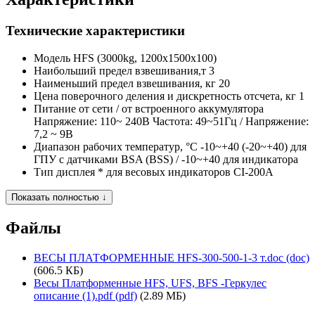
Технические характеристики
Модель
HFS (3000kg, 1200x1500x100)
Наибольший предел взвешивания,т
3
Наименьший предел взвешивания, кг
20
Цена поверочного деления и дискретность отсчета, кг
1
Питание
от сети / от встроенного аккумулятора
Напряжение: 110~ 240В Частота: 49~51Гц / Напряжение:
7,2 ~ 9В
Диапазон рабочих температур, °C
-10~+40 (-20~+40) для
ГПУ с датчиками BSA (BSS) / -10~+40 для индикатора
Тип дисплея
* для весовых индикаторов CI-200A
Показать полностью ↓
Файлы
ВЕСЫ ПЛАТФОРМЕННЫЕ HFS-300-500-1-3 т.doc (doc)
(606.5 КБ)
Весы Платформенные HFS, UFS, BFS -Геркулес
описание (1).pdf (pdf)
(2.89 МБ)