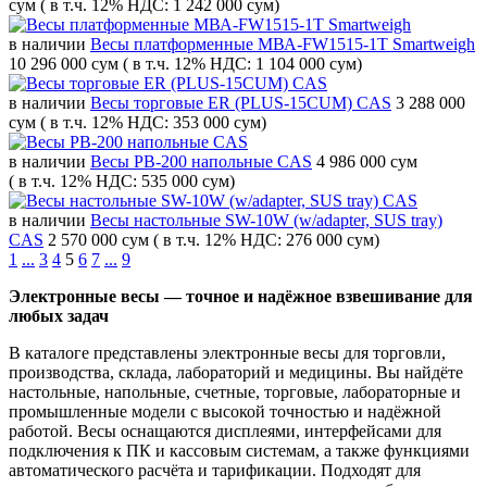
сум
( в т.ч. 12% НДС: 1 242 000 сум)
в наличии
Весы платформенные МВА-FW1515-1T Smartweigh
10 296 000 сум
( в т.ч. 12% НДС: 1 104 000 сум)
в наличии
Весы торговые ER (PLUS-15CUM) CAS
3 288 000
сум
( в т.ч. 12% НДС: 353 000 сум)
в наличии
Весы PB-200 напольные CAS
4 986 000 сум
( в т.ч. 12% НДС: 535 000 сум)
в наличии
Весы настольные SW-10W (w/adapter, SUS tray)
CAS
2 570 000 сум
( в т.ч. 12% НДС: 276 000 сум)
1
...
3
4
5
6
7
...
9
Электронные весы — точное и надёжное взвешивание для
любых задач
В каталоге представлены электронные весы для торговли,
производства, склада, лабораторий и медицины. Вы найдёте
настольные, напольные, счетные, торговые, лабораторные и
промышленные модели с высокой точностью и надёжной
работой. Весы оснащаются дисплеями, интерфейсами для
подключения к ПК и кассовым системам, а также функциями
автоматического расчёта и тарификации. Подходят для