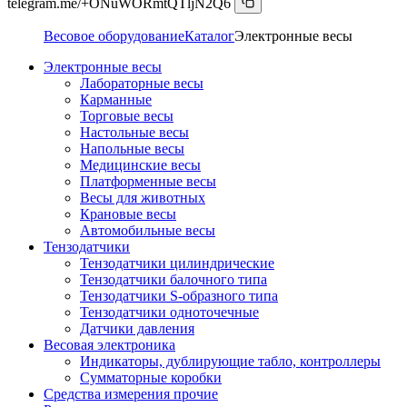
telegram.me/+ONuWORmtQTljN2Q6
Весовое оборудование
Каталог
Электронные весы
Электронные весы
Лабораторные весы
Карманные
Торговые весы
Настольные весы
Напольные весы
Медицинские весы
Платформенные весы
Весы для животных
Крановые весы
Автомобильные весы
Тензодатчики
Тензодатчики цилиндрические
Тензодатчики балочного типа
Тензодатчики S-образного типа
Тензодатчики одноточечные
Датчики давления
Весовая электроника
Индикаторы, дублирующие табло, контроллеры
Сумматорные коробки
Средства измерения прочие