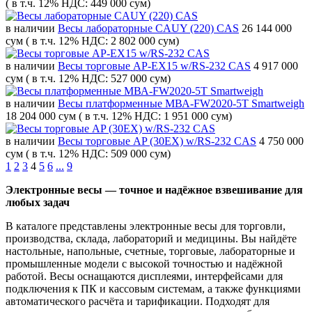
( в т.ч. 12% НДС: 449 000 сум)
в наличии
Весы лабораторные CAUY (220) CAS
26 144 000
сум
( в т.ч. 12% НДС: 2 802 000 сум)
в наличии
Весы торговые AP-EX15 w/RS-232 CAS
4 917 000
сум
( в т.ч. 12% НДС: 527 000 сум)
в наличии
Весы платформенные МВА-FW2020-5T Smartweigh
18 204 000 сум
( в т.ч. 12% НДС: 1 951 000 сум)
в наличии
Весы торговые AP (30EX) w/RS-232 CAS
4 750 000
сум
( в т.ч. 12% НДС: 509 000 сум)
1
2
3
4
5
6
...
9
Электронные весы — точное и надёжное взвешивание для
любых задач
В каталоге представлены электронные весы для торговли,
производства, склада, лабораторий и медицины. Вы найдёте
настольные, напольные, счетные, торговые, лабораторные и
промышленные модели с высокой точностью и надёжной
работой. Весы оснащаются дисплеями, интерфейсами для
подключения к ПК и кассовым системам, а также функциями
автоматического расчёта и тарификации. Подходят для