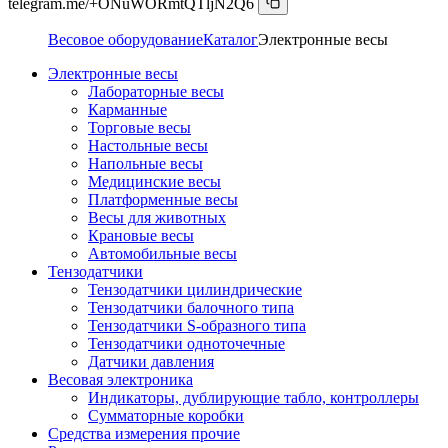
telegram.me/+ONuWORmtQTljN2Q6
Весовое оборудование
Каталог
Электронные весы
Электронные весы
Лабораторные весы
Карманные
Торговые весы
Настольные весы
Напольные весы
Медицинские весы
Платформенные весы
Весы для животных
Крановые весы
Автомобильные весы
Тензодатчики
Тензодатчики цилиндрические
Тензодатчики балочного типа
Тензодатчики S-образного типа
Тензодатчики одноточечные
Датчики давления
Весовая электроника
Индикаторы, дублирующие табло, контроллеры
Сумматорные коробки
Средства измерения прочие