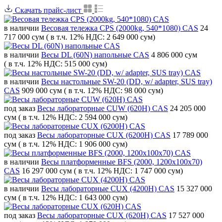
Скачать прайс-лист
в наличии
Весовая тележка CPS (2000kg, 540*1080) CAS
24
717 000 сум
( в т.ч. 12% НДС: 2 649 000 сум)
в наличии
Весы DL (60N) напольные CAS
4 806 000 сум
( в т.ч. 12% НДС: 515 000 сум)
в наличии
Весы настольные SW-20 (DD, w/ adapter, SUS tray)
CAS
909 000 сум
( в т.ч. 12% НДС: 98 000 сум)
под заказ
Весы лабораторные CUW (620H) CAS
24 205 000
сум
( в т.ч. 12% НДС: 2 594 000 сум)
под заказ
Весы лабораторные CUX (6200H) CAS
17 789 000
сум
( в т.ч. 12% НДС: 1 906 000 сум)
в наличии
Весы платформенные BFS (2000, 1200x100x70)
CAS
16 297 000 сум
( в т.ч. 12% НДС: 1 747 000 сум)
в наличии
Весы лабораторные CUX (4200H) CAS
15 327 000
сум
( в т.ч. 12% НДС: 1 643 000 сум)
под заказ
Весы лабораторные CUX (620H) CAS
17 527 000