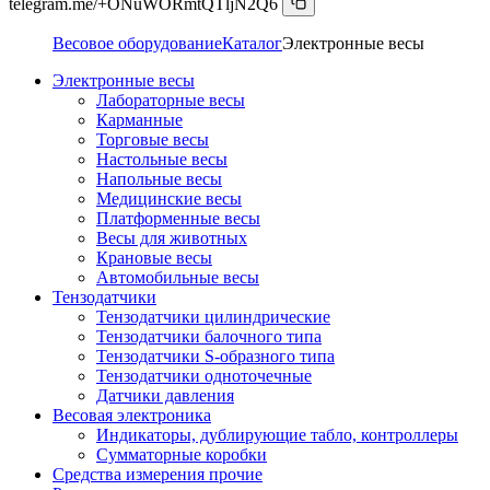
telegram.me/+ONuWORmtQTljN2Q6
Весовое оборудование
Каталог
Электронные весы
Электронные весы
Лабораторные весы
Карманные
Торговые весы
Настольные весы
Напольные весы
Медицинские весы
Платформенные весы
Весы для животных
Крановые весы
Автомобильные весы
Тензодатчики
Тензодатчики цилиндрические
Тензодатчики балочного типа
Тензодатчики S-образного типа
Тензодатчики одноточечные
Датчики давления
Весовая электроника
Индикаторы, дублирующие табло, контроллеры
Сумматорные коробки
Средства измерения прочие