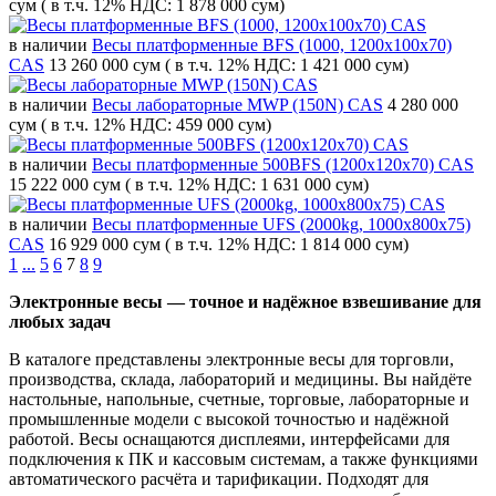
сум
( в т.ч. 12% НДС: 1 878 000 сум)
в наличии
Весы платформенные BFS (1000, 1200x100x70)
CAS
13 260 000 сум
( в т.ч. 12% НДС: 1 421 000 сум)
в наличии
Весы лабораторные MWP (150N) CAS
4 280 000
сум
( в т.ч. 12% НДС: 459 000 сум)
в наличии
Весы платформенные 500BFS (1200x120x70) CAS
15 222 000 сум
( в т.ч. 12% НДС: 1 631 000 сум)
в наличии
Весы платформенные UFS (2000kg, 1000x800x75)
CAS
16 929 000 сум
( в т.ч. 12% НДС: 1 814 000 сум)
1
...
5
6
7
8
9
Электронные весы — точное и надёжное взвешивание для
любых задач
В каталоге представлены электронные весы для торговли,
производства, склада, лабораторий и медицины. Вы найдёте
настольные, напольные, счетные, торговые, лабораторные и
промышленные модели с высокой точностью и надёжной
работой. Весы оснащаются дисплеями, интерфейсами для
подключения к ПК и кассовым системам, а также функциями
автоматического расчёта и тарификации. Подходят для