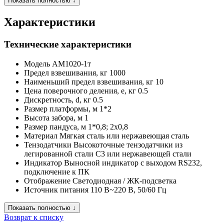
Показать полностью ↓
Характеристики
Технические характеристики
Модель
АМ1020-1т
Предел взвешивания, кг
1000
Наименьший предел взвешивания, кг
10
Цена поверочного деления, e, кг
0.5
Дискретность, d, кг
0.5
Размер платформы, м
1*2
Высота забора, м
1
Размер пандуса, м
1*0,8; 2х0,8
Материал
Мягкая сталь или нержавеющая сталь
Тензодатчики
Высокоточные тензодатчики из
легированной стали C3 или нержавеющей стали
Индикатор
Выносной индикатор с выходом RS232,
подключение к ПК
Отображение
Светодиодная / ЖК-подсветка
Источник питания
110 В~220 В, 50/60 Гц
Показать полностью ↓
Возврат к списку