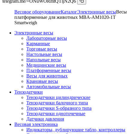
telegram.me/+ONuWORmtQTljN2Q6
Весовое оборудование
Каталог
Электронные весы
Весы
платформенные для животных MBA-AM1020-1T
Smartweigh
Электронные весы
Лабораторные весы
Карманные
Торговые весы
Настольные весы
Напольные весы
Медицинские весы
Платформенные весы
Весы для животных
Крановые весы
Автомобильные весы
Тензодатчики
Тензодатчики цилиндрические
Тензодатчики балочного типа
Тензодатчики S-образного типа
Тензодатчики одноточечные
Датчики давления
Весовая электроника
Индикаторы, дублирующие табло, контроллеры