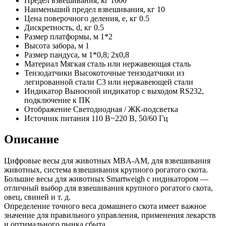
Предел взвешивания, кг
1000
Наименьший предел взвешивания, кг
10
Цена поверочного деления, e, кг
0.5
Дискретность, d, кг
0.5
Размер платформы, м
1*2
Высота забора, м
1
Размер пандуса, м
1*0,8; 2х0,8
Материал
Мягкая сталь или нержавеющая сталь
Тензодатчики
Высокоточные тензодатчики из
легированной стали C3 или нержавеющей стали
Индикатор
Выносной индикатор с выходом RS232,
подключение к ПК
Отображение
Светодиодная / ЖК-подсветка
Источник питания
110 В~220 В, 50/60 Гц
Описание
Цифровые весы для животных MBA-AM, для взвешивания
животных, система взвешивания крупного рогатого скота.
Большие весы для животных Smartweigh с индикатором —
отличный выбор для взвешивания крупного рогатого скота,
овец, свиней и т. д.
Определение точного веса домашнего скота имеет важное
значение для правильного управления, применения лекарств
и оптимального рынка сбыта.