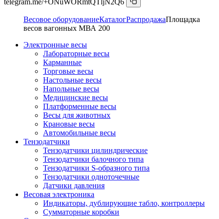
telegram.me/+ONuWORmtQTljN2Q6
Весовое оборудование
Каталог
Распродажа
Площадка
весов вагонных МВА 200
Электронные весы
Лабораторные весы
Карманные
Торговые весы
Настольные весы
Напольные весы
Медицинские весы
Платформенные весы
Весы для животных
Крановые весы
Автомобильные весы
Тензодатчики
Тензодатчики цилиндрические
Тензодатчики балочного типа
Тензодатчики S-образного типа
Тензодатчики одноточечные
Датчики давления
Весовая электроника
Индикаторы, дублирующие табло, контроллеры
Сумматорные коробки