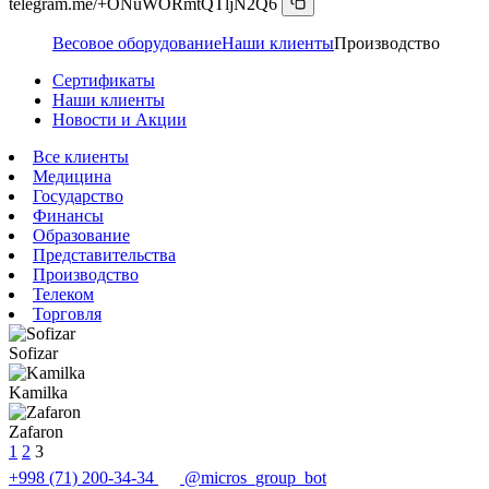
telegram.me/+ONuWORmtQTljN2Q6
Весовое оборудование
Наши клиенты
Производство
Сертификаты
Наши клиенты
Новости и Акции
Все клиенты
Медицина
Государство
Финансы
Образование
Представительства
Производство
Телеком
Торговля
Sofizar
Kamilka
Zafaron
1
2
3
+998 (71) 200-34-34
@micros_group_bot