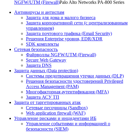
NGFW/UTM (Firewall)
Palo Alto Networks PA-800 Series
Антивирусы и антиспам
Защита для дома и малого бизнеса
Защита корпоративной сети (с централизованным
управлением)
Защита почтового трафика (Email Security)
Решения Enterprise уровня, EDR/XDR
SDK комплекты
Сетевая безопасность
Файрволлы NGFW/UTM (Firewall)
Secure Web Gateway
Защита DNS
Защита данных (Data protection)
Системы предотвращения утечки данных (DLP)
Решения безопасности удостоверений Privileged
Access Management (PAM)
Многофакторная аутентификация (MFA)
Защита АСУ ТП
Защита от таргетированных атак
Сетевые песочницы (Sandbox)
Web application firewall (WAF)
Управление рисками и инцидентами ИБ
Управление событиями и информацией о
безопасности (SIEM)