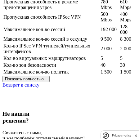
Пропускная способность в режиме
780
610
предотвращения угроз
Mbps
Mbps
500
400
Пропускная способность IPSec VPN
Mbps
Mbps
128
Максимальное кол-во сессий
192 000
000
Максимальное кол-во сессий в секунду
9 500
8 300
Кол-во IPSec VPN туннелей/туннельных
2 000
2 000
интерфейсов
Кол-во виртуальных маршрутизаторов
5
5
Кол-во зон безопасности
40
30
Максимальное кол-во политик
1 500
1 500
Показать полностью ↓
Возврат к списку
Не нашли
решения?
Свяжитесь с нами,
Privacy notice
и мы подберём оптимальный вариант!