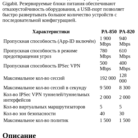
Gigabit. Резервируемые блоки питания обеспечивают
отказоустойчивость оборудования, а USB-порт позволяет
быстро развертывать большое количество устройств с
последовательной конфигурацией.
Характеристики
PA-850
PA-820
1 900
940
Пропускная способность (App-ID включён)
Mbps
Mbps
Пропускная способность в режиме
780
610
предотвращения угроз
Mbps
Mbps
500
400
Пропускная способность IPSec VPN
Mbps
Mbps
128
Максимальное кол-во сессий
192 000
000
Максимальное кол-во сессий в секунду
9 500
8 300
Кол-во IPSec VPN туннелей/туннельных
2 000
2 000
интерфейсов
Кол-во виртуальных маршрутизаторов
5
5
Кол-во зон безопасности
40
30
Максимальное кол-во политик
1 500
1 500
Описание