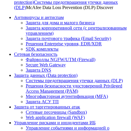
protection)
Системы предотвращения утечки данных
(DLP)
McAfee Data Loss Prevention (DLP) Discover
Антивирусы и антиспам
Защита для дома и малого бизнеса
Защита корпоративной сети (с централизованным
управлением)
Защита почтового трафика (Email Security)
Решения Enterprise уровня, EDR/XDR
SDK комплекты
Сетевая безопасность
Файрволлы NGFW/UTM (Firewall)
Secure Web Gateway
Защита DNS
Защита данных (Data protection)
Системы предотвращения утечки данных (DLP)
Решения безопасности удостоверений Privileged
Access Management (PAM)
Многофакторная аутентификация (MFA)
Защита АСУ ТП
Защита от таргетированных атак
Сетевые песочницы (Sandbox)
Web application firewall (WAF)
Управление рисками и инцидентами ИБ
Управление событиями и информацией о