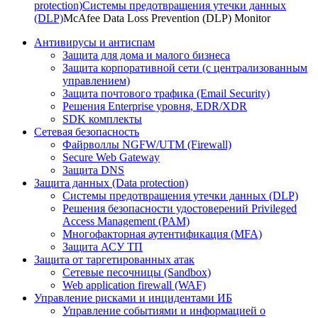
protection)
Системы предотвращения утечки данных
(DLP)
McAfee Data Loss Prevention (DLP) Monitor
Антивирусы и антиспам
Защита для дома и малого бизнеса
Защита корпоративной сети (с централизованным
управлением)
Защита почтового трафика (Email Security)
Решения Enterprise уровня, EDR/XDR
SDK комплекты
Сетевая безопасность
Файрволлы NGFW/UTM (Firewall)
Secure Web Gateway
Защита DNS
Защита данных (Data protection)
Системы предотвращения утечки данных (DLP)
Решения безопасности удостоверений Privileged
Access Management (PAM)
Многофакторная аутентификация (MFA)
Защита АСУ ТП
Защита от таргетированных атак
Сетевые песочницы (Sandbox)
Web application firewall (WAF)
Управление рисками и инцидентами ИБ
Управление событиями и информацией о